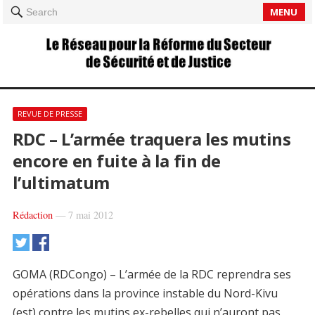
MENU
Search
REVUE DE PRESSE
RDC – L’armée traquera les mutins
encore en fuite à la fin de
l’ultimatum
Rédaction
—
7 mai 2012
GOMA (RDCongo) – L’armée de la RDC reprendra ses
opérations dans la province instable du Nord-Kivu
(est) contre les mutins ex-rebelles qui n’auront pas