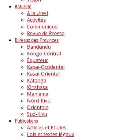
Actualité
A la Une !
Activités
Communiqué
Revue de Presse
Bureaux des Provinces
Bandundu
Kongo-Central
Équateur
Kasaï-Occidental
Kasaï-Oriental
Katanga
Kinshasa
Maniema
Nord-Kivu
Orientale
Sud-Kivu
Publications
Articles et Etudes
Lois et textes légaux