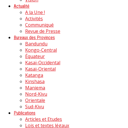
Actualité
A la Une !
Activités
Communiqué
Revue de Presse
Bureaux des Provinces
Bandundu
Kongo-Central
Équateur
Kasaï-Occidental
Kasaï-Oriental
Katanga
Kinshasa
Maniema
Nord-Kivu
Orientale
Sud-Kivu
Publications
Articles et Etudes
Lois et textes légaux