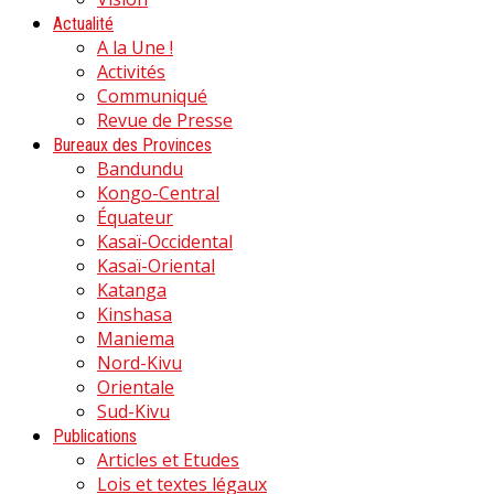
Actualité
A la Une !
Activités
Communiqué
Revue de Presse
Bureaux des Provinces
Bandundu
Kongo-Central
Équateur
Kasaï-Occidental
Kasaï-Oriental
Katanga
Kinshasa
Maniema
Nord-Kivu
Orientale
Sud-Kivu
Publications
Articles et Etudes
Lois et textes légaux