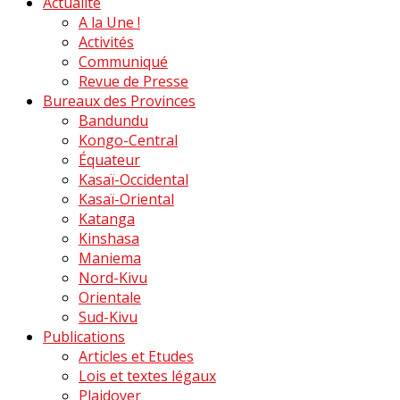
Actualité
A la Une !
Activités
Communiqué
Revue de Presse
Bureaux des Provinces
Bandundu
Kongo-Central
Équateur
Kasaï-Occidental
Kasaï-Oriental
Katanga
Kinshasa
Maniema
Nord-Kivu
Orientale
Sud-Kivu
Publications
Articles et Etudes
Lois et textes légaux
Plaidoyer