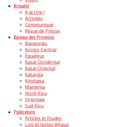
Actualité
A la Une !
Activités
Communiqué
Revue de Presse
Bureaux des Provinces
Bandundu
Kongo-Central
Équateur
Kasaï-Occidental
Kasaï-Oriental
Katanga
Kinshasa
Maniema
Nord-Kivu
Orientale
Sud-Kivu
Publications
Articles et Etudes
Lois et textes légaux