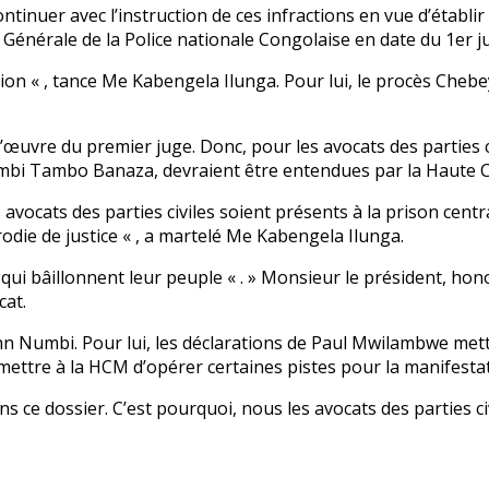
continuer avec l’instruction de ces infractions en vue d’établi
 Générale de la Police nationale Congolaise en date du 1er j
tion « , tance Me Kabengela Ilunga. Pour lui, le procès Che
’œuvre du premier juge. Donc, pour les avocats des parties ci
mbi Tambo Banaza, devraient être entendues par la Haute Co
 les avocats des parties civiles soient présents à la prison cent
ie de justice « , a martelé Me Kabengela Ilunga.
 qui bâillonnent leur peuple « . » Monsieur le président, ho
cat.
 Numbi. Pour lui, les déclarations de Paul Mwilambwe mettan
ttre à la HCM d’opérer certaines pistes pour la manifestati
ns ce dossier. C’est pourquoi, nous les avocats des parties c