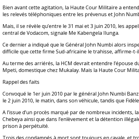
Bien avant cette agitation, la Haute Cour Militaire a ent
les relevés téléphoniques entre les prévenus et John Numb
Mais, il se révèle qu’entre le 31 mai et 3 juin 2010, les a
central de Vodacom, signale Me Kabengela Ilunga.
Ce dernier a indiqué que le Général John Numbi alors inspec
difficile que cette firme Sud-africaine le trahisse, affirme-t-il
Au terme des arriérés, la HCM devrait entendre l’épouse 
Mpeti, domestique chez Mukalay. Mais la Haute Cour Militai
Rappel des faits
Convoqué le 1er juin 2010 par le général John Numbi Banza
le 2 juin 2010, le matin, dans son véhicule, tandis que Fidèl
A l’issue d’un procès marqué par de nombreux incidents, la C
Chebeya ainsi que dans l’enlèvement et la détention illégal
prison à perpétuité.
Trois des condamnés à mort sont toujours en cavale, et trois