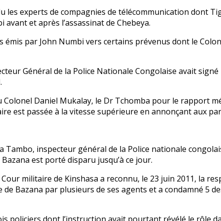
endu les experts de compagnies de télécommunication dont Ti
i avant et après l’assassinat de Chebeya.
ppels émis par John Numbi vers certains prévenus dont le Col
teur Général de la Police Nationale Congolaise avait signé l
.
du Colonel Daniel Mukalay, le Dr Tchomba pour le rapport m
re est passée à la vitesse supérieure en annonçant aux parti
 Tambo, inspecteur général de la Police nationale congolais
e Bazana est porté disparu jusqu’à ce jour.
our militaire de Kinshasa a reconnu, le 23 juin 2011, la respo
e de Bazana par plusieurs de ses agents et a condamné 5 des 8
 policiers dont l’instruction avait pourtant révélé le rôle da