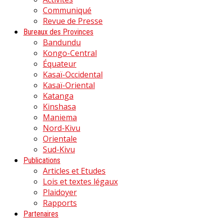
Communiqué
Revue de Presse
Bureaux des Provinces
Bandundu
Kongo-Central
Équateur
Kasaï-Occidental
Kasaï-Oriental
Katanga
Kinshasa
Maniema
Nord-Kivu
Orientale
Sud-Kivu
Publications
Articles et Etudes
Lois et textes légaux
Plaidoyer
Rapports
Partenaires