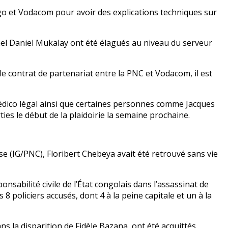
go et Vodacom pour avoir des explications techniques sur
onel Daniel Mukalay ont été élagués au niveau du serveur
e contrat de partenariat entre la PNC et Vodacom, il est
édico légal ainsi que certaines personnes comme Jacques
es le début de la plaidoirie la semaine prochaine.
e (IG/PNC), Floribert Chebeya avait été retrouvé sans vie
nsabilité civile de l’État congolais dans l’assassinat de
 policiers accusés, dont 4 à la peine capitale et un à la
ns la disparition de Fidèle Bazana, ont été acquittés.