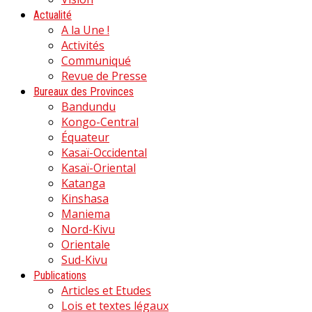
Actualité
A la Une !
Activités
Communiqué
Revue de Presse
Bureaux des Provinces
Bandundu
Kongo-Central
Équateur
Kasaï-Occidental
Kasaï-Oriental
Katanga
Kinshasa
Maniema
Nord-Kivu
Orientale
Sud-Kivu
Publications
Articles et Etudes
Lois et textes légaux