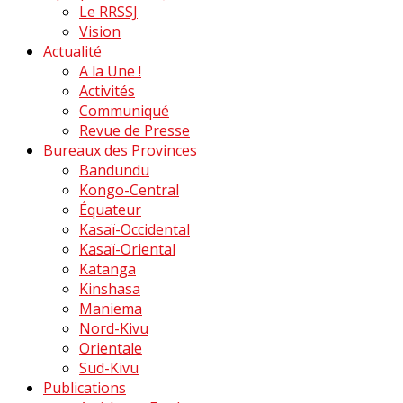
Le RRSSJ
Vision
Actualité
A la Une !
Activités
Communiqué
Revue de Presse
Bureaux des Provinces
Bandundu
Kongo-Central
Équateur
Kasaï-Occidental
Kasaï-Oriental
Katanga
Kinshasa
Maniema
Nord-Kivu
Orientale
Sud-Kivu
Publications