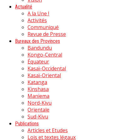
Actualité
A la Une !
Activités
Communiqué
Revue de Presse
Bureaux des Provinces
Bandundu
Kongo-Central
Équateur
Kasaï-Occidental
Kasaï-Oriental
Katanga
Kinshasa
Maniema
Nord-Kivu
Orientale
Sud-Kivu
Publications
Articles et Etudes
Lois et textes légaux