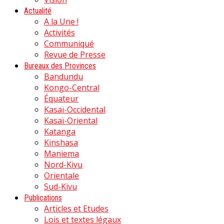
Actualité
A la Une !
Activités
Communiqué
Revue de Presse
Bureaux des Provinces
Bandundu
Kongo-Central
Équateur
Kasaï-Occidental
Kasaï-Oriental
Katanga
Kinshasa
Maniema
Nord-Kivu
Orientale
Sud-Kivu
Publications
Articles et Etudes
Lois et textes légaux