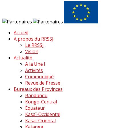
Accueil
A propos du RRSSJ
Le RRSSJ
Vision
Actualité
A la Une !
Activités
Communiqué
Revue de Presse
Bureaux des Provinces
Bandundu
Kongo-Central
Équateur
Kasaï-Occidental
Kasaï-Oriental
Katanga