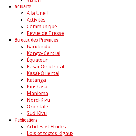
Actualité
A la Une !
Activités
Communiqué
Revue de Presse
Bureaux des Provinces
Bandundu
Kongo-Central
Équateur
Kasaï-Occidental
Kasaï-Oriental
Katanga
Kinshasa
Maniema
Nord-Kivu
Orientale
Sud-Kivu
Publications
Articles et Etudes
Lois et textes légaux