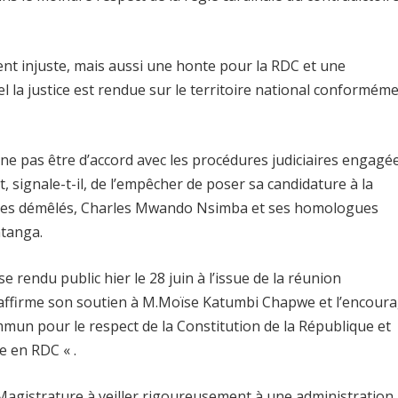
t injuste, mais aussi une honte pour la RDC et une
 la justice est rendue sur le territoire national conformém
 ne pas être d’accord avec les procédures judiciaires engagé
signale-t-il, de l’empêcher de poser sa candidature à la
de ces démêlés, Charles Mwando Nsimba et ses homologues
tanga.
 rendu public hier le 28 juin à l’issue de la réunion
réaffirme son soutien à M.Moïse Katumbi Chapwe et l’encour
mun pour le respect de la Constitution de la République et
ie en RDC « .
 Magistrature à veiller rigoureusement à une administration