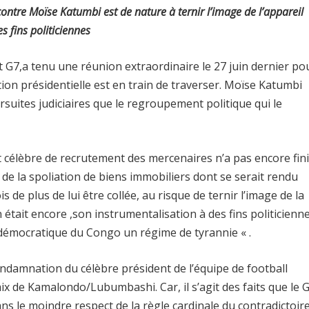
contre Moïse Katumbi est de nature à ternir l’image de l’appareil
s fins politiciennes
t G7,a tenu une réunion extraordinaire le 27 juin dernier po
tion présidentielle est en train de traverser. Moïse Katumbi
suites judiciaires que le regroupement politique qui le
nt célèbre de recrutement des mercenaires n’a pas encore fini
e de la spoliation de biens immobiliers dont se serait rendu
e plus de lui être collée, au risque de ternir l’image de la
n était encore ,son instrumentalisation à des fins politicienn
 démocratique du Congo un régime de tyrannie « .
damnation du célèbre président de l’équipe de football
de Kamalondo/Lubumbashi. Car, il s’agit des faits que le G
 le moindre respect de la règle cardinale du contradictoir