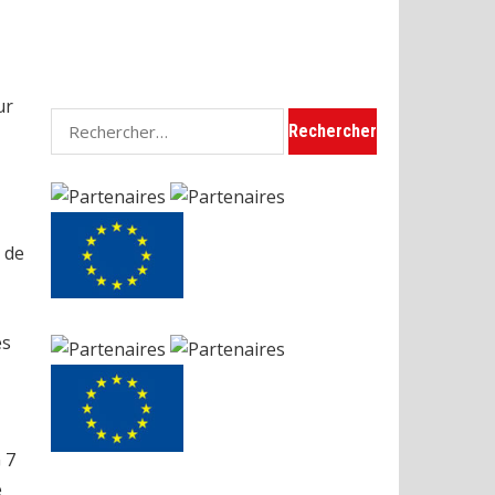
ur
Rechercher :
 de
es
 7
e