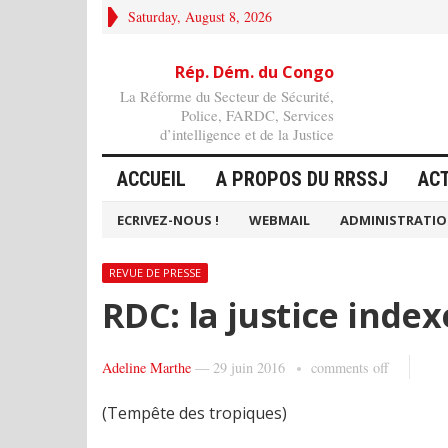
Saturday, August 8, 2026
Rép. Dém. du Congo
La Réforme du Secteur de Sécurité,
Police, FARDC, Services
d’intelligence et de la Justice
ACCUEIL
A PROPOS DU RRSSJ
AC
ECRIVEZ-NOUS !
WEBMAIL
ADMINISTRATI
REVUE DE PRESSE
RDC: la justice index
Adeline Marthe
—
29 juin 2016
comments off
(Tempête des tropiques)