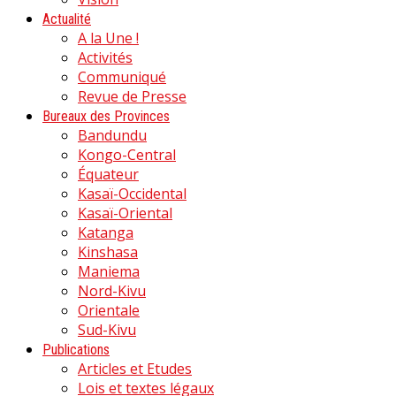
Actualité
A la Une !
Activités
Communiqué
Revue de Presse
Bureaux des Provinces
Bandundu
Kongo-Central
Équateur
Kasaï-Occidental
Kasaï-Oriental
Katanga
Kinshasa
Maniema
Nord-Kivu
Orientale
Sud-Kivu
Publications
Articles et Etudes
Lois et textes légaux