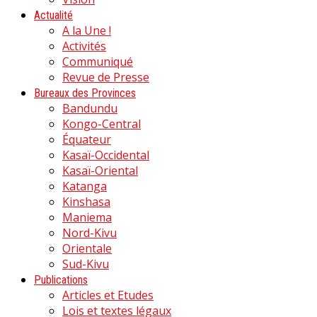
Actualité
A la Une !
Activités
Communiqué
Revue de Presse
Bureaux des Provinces
Bandundu
Kongo-Central
Équateur
Kasaï-Occidental
Kasaï-Oriental
Katanga
Kinshasa
Maniema
Nord-Kivu
Orientale
Sud-Kivu
Publications
Articles et Etudes
Lois et textes légaux