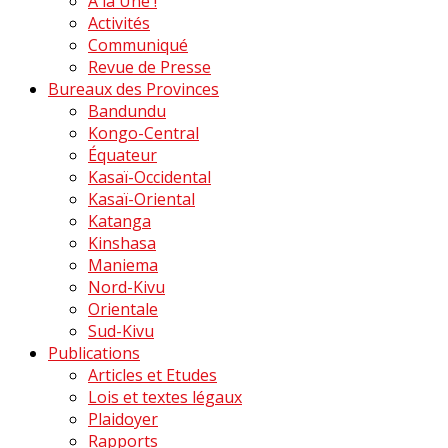
A la Une !
Activités
Communiqué
Revue de Presse
Bureaux des Provinces
Bandundu
Kongo-Central
Équateur
Kasaï-Occidental
Kasaï-Oriental
Katanga
Kinshasa
Maniema
Nord-Kivu
Orientale
Sud-Kivu
Publications
Articles et Etudes
Lois et textes légaux
Plaidoyer
Rapports