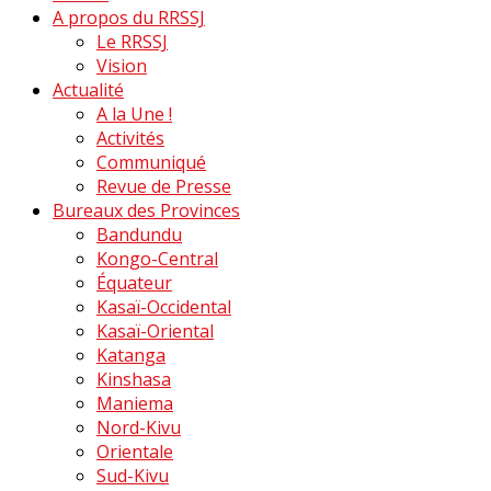
A propos du RRSSJ
Le RRSSJ
Vision
Actualité
A la Une !
Activités
Communiqué
Revue de Presse
Bureaux des Provinces
Bandundu
Kongo-Central
Équateur
Kasaï-Occidental
Kasaï-Oriental
Katanga
Kinshasa
Maniema
Nord-Kivu
Orientale
Sud-Kivu