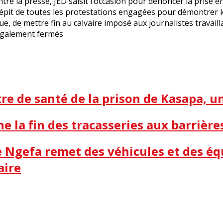
ntre la presse, JED saisit l’occasion pour dénoncer la prise
dépit de toutes les protestations engagées pour démontrer le
e, de mettre fin au calvaire imposé aux journalistes travail
légalement fermés
e de santé de la prison de Kasapa, 
ne la fin des tracasseries aux barrière
me Ngefa remet des véhicules et des é
aire