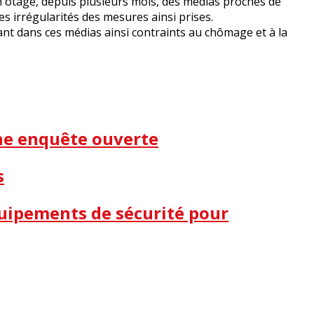
 en otage, depuis plusieurs mois, des médias proches de
s irrégularités des mesures ainsi prises.
lant dans ces médias ainsi contraints au chômage et à la
une enquête ouverte
s
quipements de sécurité pour