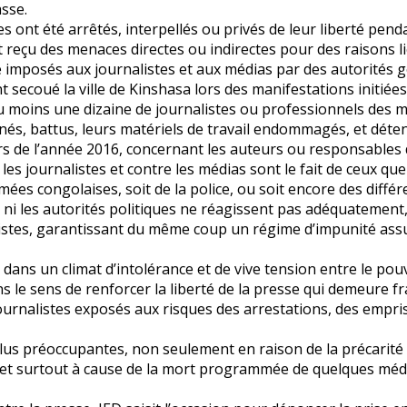
sse.
es ont été arrêtés, interpellés ou privés de leur liberté pe
reçu des menaces directes ou indirectes pour des raisons liée
é imposés aux journalistes et aux médias par des autorités 
 secoué la ville de Kinshasa lors des manifestations initiées
u moins une dizaine de journalistes ou professionnels des m
enés, battus, leurs matériels de travail endommagés, et dét
rs de l’année 2016, concernant les auteurs ou responsables de
e les journalistes et contre les médias sont le fait de c
armées congolaises, soit de la police, ou soit encore des diff
s, ni les autorités politiques ne réagissent pas adéquatement
istes, garantissant du même coup un régime d’impunité assur
ans un climat d’intolérance et de vive tension entre le pouvo
ns le sens de renforcer la liberté de la presse qui demeure fra
s journalistes exposés aux risques des arrestations, des em
e plus préoccupantes, non seulement en raison de la précarit
et surtout à cause de la mort programmée de quelques médias