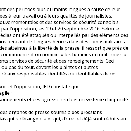
ndant des périodes plus ou moins longues à cause de leur
s à leur travail ou à leurs qualités de journalistes.
gouvernementales et des services de sécurité congolais.
 par l’opposition, les 19 et 20 septembre 2016. Selon le
édias ont été attaqués ou interpellés par des éléments des
enus pendant de longues heures dans des camps militaires.
s atteintes à la liberté de la presse, il ressort que près de
eux que communément on nomme » les hommes en uniforme ou
érents services de sécurité et des renseignements. Ceci
, ou pas du tout, devant les plaintes et autres
é aux responsables identifiés ou identifiables de ces
ir et l’opposition, JED constate que :
gile ;
prisonnements et des agressions dans un système d’impunité
é des organes de presse soumis à des pressions
 qui » dérangent « et qui, d’ores et déjà sont réduits au