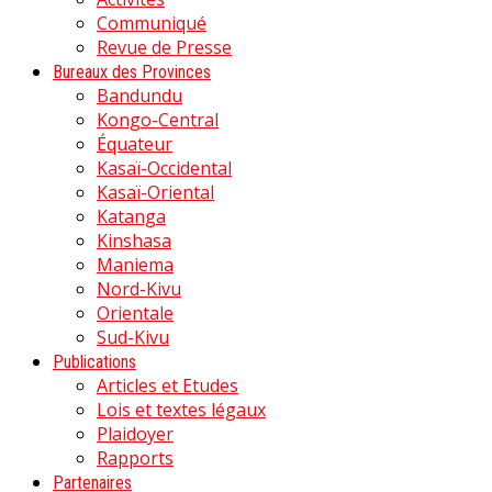
Communiqué
Revue de Presse
Bureaux des Provinces
Bandundu
Kongo-Central
Équateur
Kasaï-Occidental
Kasaï-Oriental
Katanga
Kinshasa
Maniema
Nord-Kivu
Orientale
Sud-Kivu
Publications
Articles et Etudes
Lois et textes légaux
Plaidoyer
Rapports
Partenaires