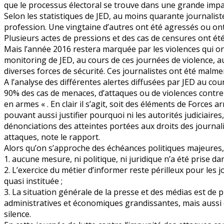
que le processus électoral se trouve dans une grande impa
Selon les statistiques de JED, au moins quarante journalist
profession. Une vingtaine d’autres ont été agressés ou ont 
Plusieurs actes de pressions et des cas de censures ont ét
Mais l’année 2016 restera marquée par les violences qui ont
monitoring de JED, au cours de ces journées de violence, a
diverses forces de sécurité. Ces journalistes ont été malm
A l’analyse des différentes alertes diffusées par JED au cou
90% des cas de menaces, d’attaques ou de violences contr
en armes « . En clair il s’agit, soit des éléments de Forces 
pouvant aussi justifier pourquoi ni les autorités judiciaire
dénonciations des atteintes portées aux droits des journal
attaques, note le rapport.
Alors qu’on s’approche des échéances politiques majeures, d
1. aucune mesure, ni politique, ni juridique n’a été prise da
2. L’exercice du métier d’informer reste périlleux pour le
quasi instituée ;
3. La situation générale de la presse et des médias est d
administratives et économiques grandissantes, mais aussi 
silence.