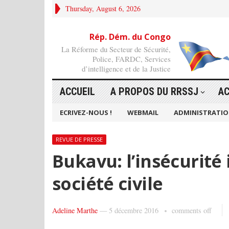
Thursday, August 6, 2026
Rép. Dém. du Congo
La Réforme du Secteur de Sécurité,
Police, FARDC, Services
d’intelligence et de la Justice
ACCUEIL
A PROPOS DU RRSSJ
AC
ECRIVEZ-NOUS !
WEBMAIL
ADMINISTRATI
REVUE DE PRESSE
Bukavu: l’insécurité 
société civile
Adeline Marthe
—
5 décembre 2016
comments off