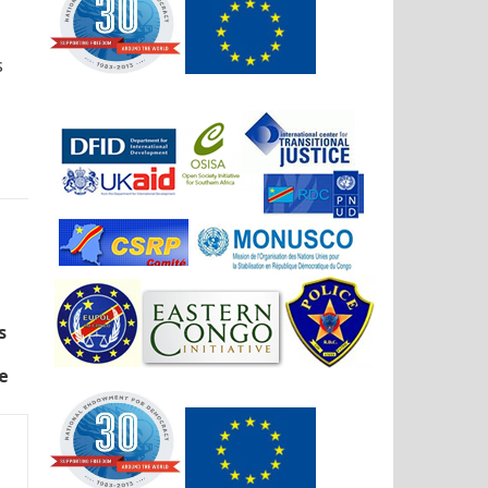
s
s
e