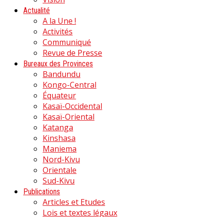
Actualité
A la Une !
Activités
Communiqué
Revue de Presse
Bureaux des Provinces
Bandundu
Kongo-Central
Équateur
Kasaï-Occidental
Kasaï-Oriental
Katanga
Kinshasa
Maniema
Nord-Kivu
Orientale
Sud-Kivu
Publications
Articles et Etudes
Lois et textes légaux