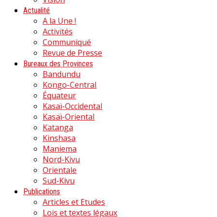
Actualité
A la Une !
Activités
Communiqué
Revue de Presse
Bureaux des Provinces
Bandundu
Kongo-Central
Équateur
Kasaï-Occidental
Kasaï-Oriental
Katanga
Kinshasa
Maniema
Nord-Kivu
Orientale
Sud-Kivu
Publications
Articles et Etudes
Lois et textes légaux