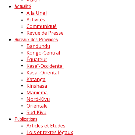
Actualité
A la Une !
Activités
Communiqué
Revue de Presse
Bureaux des Provinces
Bandundu
Kongo-Central
Équateur
Kasaï-Occidental
Kasaï-Oriental
Katanga
Kinshasa
Maniema
Nord-Kivu
Orientale
Sud-Kivu
Publications
Articles et Etudes
Lois et textes légaux