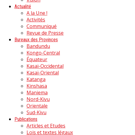
Actualité
A la Une !
Activités
Communiqué
Revue de Presse
Bureaux des Provinces
Bandundu
Kongo-Central
Équateur
Kasaï-Occidental
Kasaï-Oriental
Katanga
Kinshasa
Maniema
Nord-Kivu
Orientale
Sud-Kivu
Publications
Articles et Etudes
Lois et textes légaux