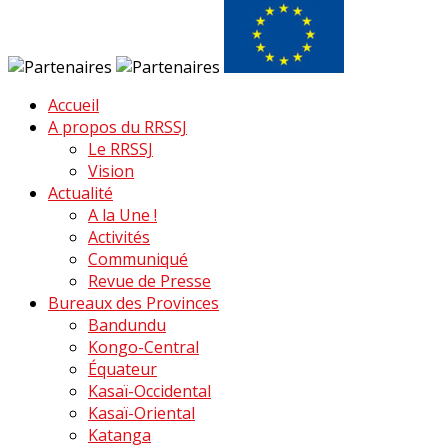
Accueil
A propos du RRSSJ
Le RRSSJ
Vision
Actualité
A la Une !
Activités
Communiqué
Revue de Presse
Bureaux des Provinces
Bandundu
Kongo-Central
Équateur
Kasaï-Occidental
Kasaï-Oriental
Katanga