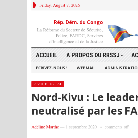
Friday, August 7, 2026
Rép. Dém. du Congo
La Réforme du Secteur de Sécurité,
Police, FARDC, Services
d’intelligence et de la Justice
ACCUEIL
A PROPOS DU RRSSJ
AC
ECRIVEZ-NOUS !
WEBMAIL
ADMINISTRATI
REVUE DE PRESSE
Nord-Kivu : Le leade
neutralisé par les 
Adeline Marthe
—
1 septembre 2020
comments off