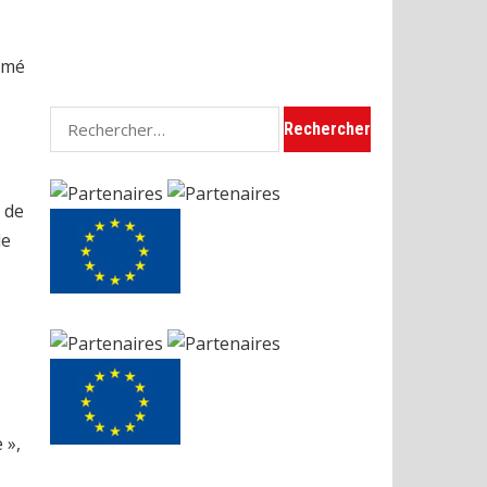
amé
Rechercher :
 de
de
 »,