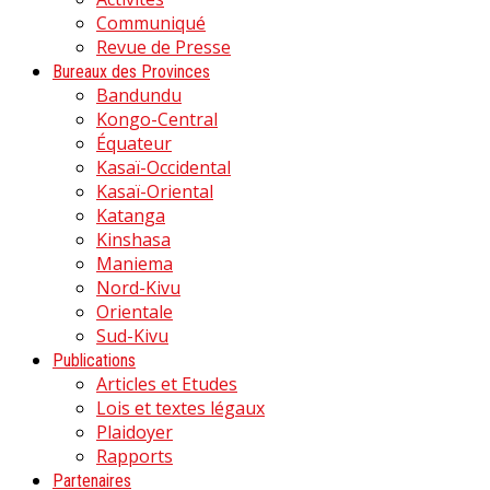
Communiqué
Revue de Presse
Bureaux des Provinces
Bandundu
Kongo-Central
Équateur
Kasaï-Occidental
Kasaï-Oriental
Katanga
Kinshasa
Maniema
Nord-Kivu
Orientale
Sud-Kivu
Publications
Articles et Etudes
Lois et textes légaux
Plaidoyer
Rapports
Partenaires