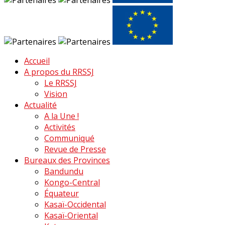
Accueil
A propos du RRSSJ
Le RRSSJ
Vision
Actualité
A la Une !
Activités
Communiqué
Revue de Presse
Bureaux des Provinces
Bandundu
Kongo-Central
Équateur
Kasaï-Occidental
Kasaï-Oriental