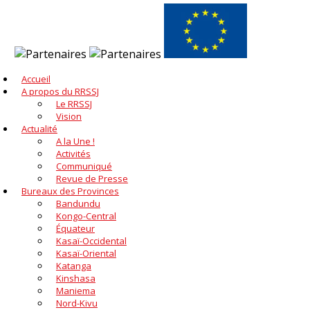
Accueil
A propos du RRSSJ
Le RRSSJ
Vision
Actualité
A la Une !
Activités
Communiqué
Revue de Presse
Bureaux des Provinces
Bandundu
Kongo-Central
Équateur
Kasaï-Occidental
Kasaï-Oriental
Katanga
Kinshasa
Maniema
Nord-Kivu