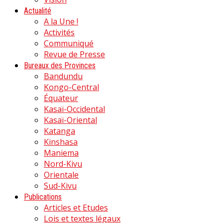
Actualité
A la Une !
Activités
Communiqué
Revue de Presse
Bureaux des Provinces
Bandundu
Kongo-Central
Équateur
Kasaï-Occidental
Kasaï-Oriental
Katanga
Kinshasa
Maniema
Nord-Kivu
Orientale
Sud-Kivu
Publications
Articles et Etudes
Lois et textes légaux