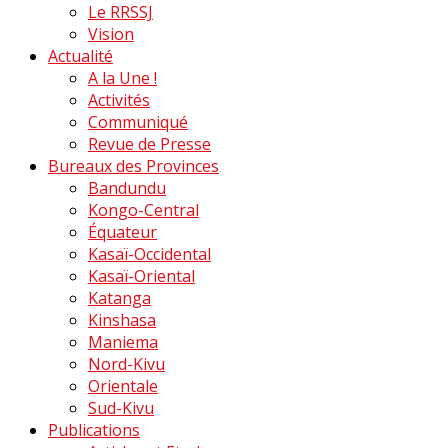
Le RRSSJ
Vision
Actualité
A la Une !
Activités
Communiqué
Revue de Presse
Bureaux des Provinces
Bandundu
Kongo-Central
Équateur
Kasaï-Occidental
Kasaï-Oriental
Katanga
Kinshasa
Maniema
Nord-Kivu
Orientale
Sud-Kivu
Publications