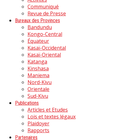
Communiqué
Revue de Presse
Bureaux des Provinces
Bandundu
Kongo-Central
Équateur
Kasaï-Occidental
Kasaï-Oriental
Katanga
Kinshasa
Maniema
Nord-Kivu
Orientale
Sud-Kivu
Publications
Articles et Etudes
Lois et textes légaux
Plaidoyer
Rapports
Partenaires