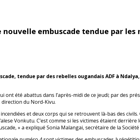
e nouvelle embuscade tendue par les 
ade, tendue par des rebelles ougandais ADF à Ndalya, 
s qui ont été abattus dans l’après-midi de ce jeudi; par des 
direction du Nord-Kivu.
incendiées et deux corps qui se retrouvent là-bas des civils. Ou
lese Vonkutu. C’est comme si les victimes étaient derrière le 
ade, » a expliqué Sonia Malangai, secrétaire de la Société C
nationale numéro 4 sont victimes des embuscades à répétition