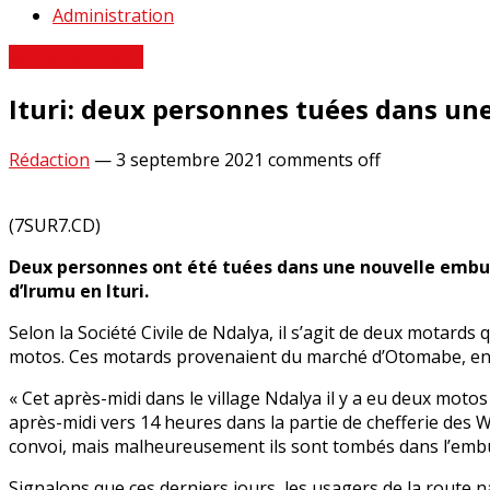
Administration
Revue de Presse
Ituri: deux personnes tuées dans un
Rédaction
—
3 septembre 2021
comments off
(7SUR7.CD)
Deux personnes ont été tuées dans une nouvelle embusc
d’Irumu en Ituri.
Selon la Société Civile de Ndalya, il s’agit de deux motard
motos. Ces motards provenaient du marché d’Otomabe, en 
« Cet après-midi dans le village Ndalya il y a eu deux motos 
après-midi vers 14 heures dans la partie de chefferie des Wa
convoi, mais malheureusement ils sont tombés dans l’embusc
Signalons que ces derniers jours, les usagers de la route 