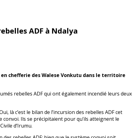
rebelles ADF à Ndalya
en chefferie des Walese Vonkutu dans le territoire
présumés rebelles ADF qui ont également incendié leurs deux
i, là c’est le bilan de l’incursion des rebelles ADF cet
convoi. Ils se précipitaient pour qu’ils atteignent le
ivile d’Irumu.
 des rebelles ADF; bien que le système convoi soit