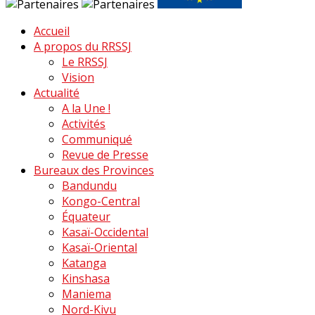
Accueil
A propos du RRSSJ
Le RRSSJ
Vision
Actualité
A la Une !
Activités
Communiqué
Revue de Presse
Bureaux des Provinces
Bandundu
Kongo-Central
Équateur
Kasaï-Occidental
Kasaï-Oriental
Katanga
Kinshasa
Maniema
Nord-Kivu