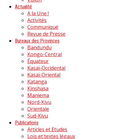
Actualité
A la Une !
Activités
Communiqué
Revue de Presse
Bureaux des Provinces
Bandundu
Kongo-Central
Équateur
Kasaï-Occidental
Kasaï-Oriental
Katanga
Kinshasa
Maniema
Nord-Kivu
Orientale
Sud-Kivu
Publications
Articles et Etudes
Lois et textes légaux