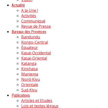
Actualité
A la Une !
Activités
Communiqué
Revue de Presse
Bureaux des Provinces
Bandundu
Kongo-Central
Équateur
Kasaï-Occidental
Kasaï-Oriental
Katanga
Kinshasa
Maniema
Nord-Kivu
Orientale
Sud-Kivu
Publications
Articles et Etudes
Lois et textes légaux