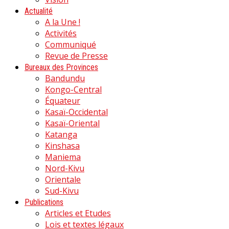
Actualité
A la Une !
Activités
Communiqué
Revue de Presse
Bureaux des Provinces
Bandundu
Kongo-Central
Équateur
Kasaï-Occidental
Kasaï-Oriental
Katanga
Kinshasa
Maniema
Nord-Kivu
Orientale
Sud-Kivu
Publications
Articles et Etudes
Lois et textes légaux