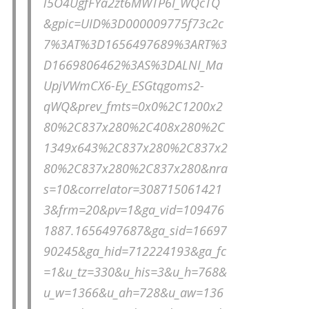
l5O4UgfFYa2zt6MWTP6I_WQcTQ
&gpic=UID%3D000009775f73c2c
7%3AT%3D1656497689%3ART%3
D1669806462%3AS%3DALNI_Ma
UpjVWmCX6-Ey_ESGtqgoms2-
qWQ&prev_fmts=0x0%2C1200x2
80%2C837x280%2C408x280%2C
1349x643%2C837x280%2C837x2
80%2C837x280%2C837x280&nra
s=10&correlator=308715061421
3&frm=20&pv=1&ga_vid=109476
1887.1656497687&ga_sid=16697
90245&ga_hid=712224193&ga_fc
=1&u_tz=330&u_his=3&u_h=768&
u_w=1366&u_ah=728&u_aw=136