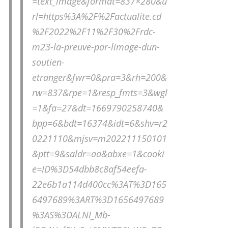
=text_image&format=837×280&u
rl=https%3A%2F%2Factualite.cd
%2F2022%2F11%2F30%2Frdc-
m23-la-preuve-par-limage-dun-
soutien-
etranger&fwr=0&pra=3&rh=200&
rw=837&rpe=1&resp_fmts=3&wgl
=1&fa=27&dt=1669790258740&
bpp=6&bdt=16374&idt=6&shv=r2
0221110&mjsv=m202211150101
&ptt=9&saldr=aa&abxe=1&cooki
e=ID%3D54dbb8c8af54eefa-
22e6b1a114d400cc%3AT%3D165
6497689%3ART%3D1656497689
%3AS%3DALNI_Mb-