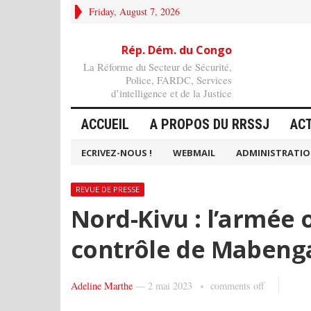
Friday, August 7, 2026
Rép. Dém. du Congo
La Réforme du Secteur de Sécurité,
Police, FARDC, Services
d’intelligence et de la Justice
ACCUEIL
A PROPOS DU RRSSJ
AC
ECRIVEZ-NOUS !
WEBMAIL
ADMINISTRATI
REVUE DE PRESSE
Nord-Kivu : l’armée
contrôle de Mabeng
Adeline Marthe
—
2 mai 2023
comments off