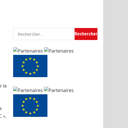
Rechercher :
e la
a
C »,