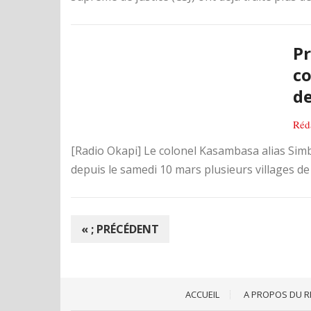
Pr
co
d
Réd
[Radio Okapi] Le colonel Kasambasa alias Sim
depuis le samedi 10 mars plusieurs villages de
N
« ; PRÉCÉDENT
A
V
I
ACCUEIL
A PROPOS DU R
G