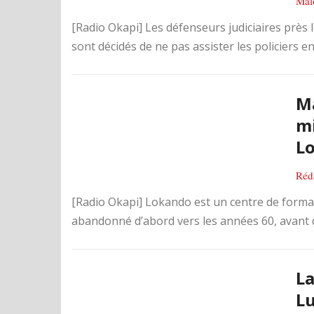
Mal
[Radio Okapi] Les défenseurs judiciaires près
sont décidés de ne pas assister les policiers e
Ma
mi
L
Réd
[Radio Okapi] Lokando est un centre de formatio
abandonné d’abord vers les années 60, avant d’ê
La
Lu