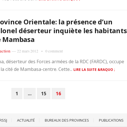
ovince Orientale: la présence d’un
lonel déserteur inquiète les habitants
e Mambasa
action
—
22 mars 2012
0 comment
ba, déserteur des Forces armées de la RDC (FARDC), occupe
 la cité de Mambasa-centre. Cette...
LIRE LA SUITE &RAQUO ;
1
…
15
16
RSSJ
ACTUALITÉ
BUREAUX DES PROVINCES
PUBLICATIONS