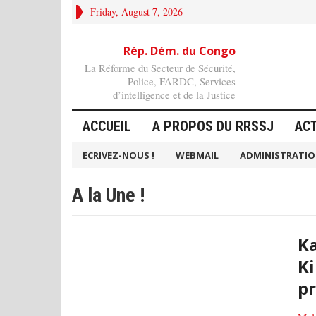
Friday, August 7, 2026
Rép. Dém. du Congo
La Réforme du Secteur de Sécurité,
Police, FARDC, Services
d’intelligence et de la Justice
ACCUEIL
A PROPOS DU RRSSJ
AC
ECRIVEZ-NOUS !
WEBMAIL
ADMINISTRATI
A la Une !
Ka
Ki
pr