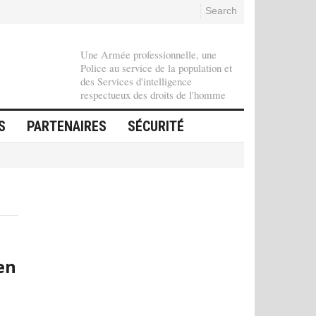
Search
Une Armée professionnelle, une
Police au service de la population et
des Services d'intelligence
respectueux des droits de l'homme
S
PARTENAIRES
SÉCURITÉ
en