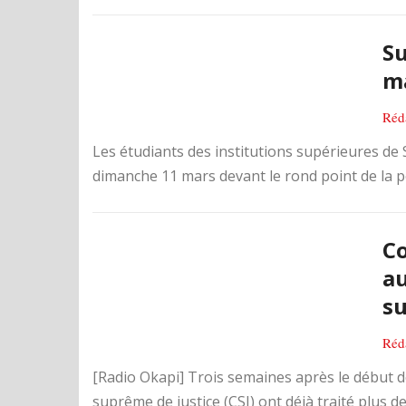
Su
ma
Réd
Les étudiants des institutions supérieures de
dimanche 11 mars devant le rond point de la po
Co
au
su
Réd
[Radio Okapi] Trois semaines après le début de
suprême de justice (CSJ) ont déjà traité plus de