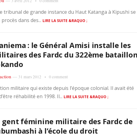
ou
—
3 avril 2012
0 comment
 le tribunal de grande instance du Haut Katanga à Kipushi se
n procès dans des...
LIRE LA SUITE &RAQUO ;
niema : le Général Amisi installe les
litaires des Fardc du 322ème bataillon
okando
action
—
31 mars 2012
0 comment
n militaire qui existe depuis l’époque colonial. Il avait été
tre réhabilité en 1998. Il...
LIRE LA SUITE &RAQUO ;
 gent féminine militaire des Fardc de
bumbashi à l’école du droit