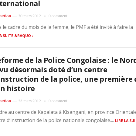
ternational
action
—
30 mars 2012
0 comment
 le cadre du mois de la femme, le PMF a été invité à faire la
LA SUITE &RAQUO ;
forme de la Police Congolaise : le Nor
vu désormais doté d’un centre
instruction de la police, une première 
n histoire
action
—
28 mars 2012
0 comment
endre au centre de Kapalata à Kisangani, en province Oriental
 d’instruction de la police nationale congolaise....
LIRE LA SU