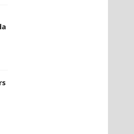
da
rs