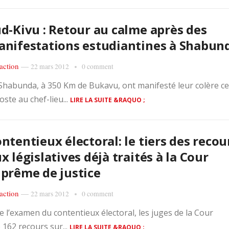
d-Kivu : Retour au calme après des
nifestations estudiantines à Shabun
action
—
22 mars 2012
0 comment
 Shabunda, à 350 Km de Bukavu, ont manifesté leur colère ce
ste au chef-lieu...
LIRE LA SUITE &RAQUO ;
ntentieux électoral: le tiers des recou
x législatives déjà traités à la Cour
prême de justice
action
—
22 mars 2012
0 comment
 l’examen du contentieux électoral, les juges de la Cour
 162 recours sur...
LIRE LA SUITE &RAQUO ;