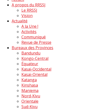
A propos du RRSSJ
Le RRSSJ
Vision
Actualité
A la Une !
Activités
Communiqué
Revue de Presse
Bureaux des Provinces
Bandundu
Kongo-Central
Équateur
Kasaï-Occidental
Kasaï-Oriental
Katanga
Kinshasa
Maniema
Nord-Kivu
Orientale
Sud-Kivu