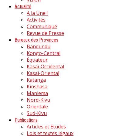
Actualité
A la Une !
Activités
Communiqué
Revue de Presse
Bureaux des Provinces
Bandundu
Kongo-Central
Équateur
Kasaï-Occidental
Kasaï-Oriental
Katanga
Kinshasa
Maniema
Nord-Kivu
Orientale
Sud-Kivu
Publications
Articles et Etudes
Lois et textes légaux