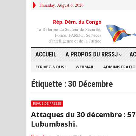
Thursday, August 6, 2026
Rép. Dém. du Congo
La Réforme du Secteur de Sécurité,
Police, FARDC, Services
d’intelligence et de la Justice
ACCUEIL
A PROPOS DU RRSSJ
AC
ECRIVEZ-NOUS !
WEBMAIL
ADMINISTRATI
Étiquette :
30 Décembre
REVUE DE PRESSE
Attaques du 30 décembre : 57 
Lubumbashi.