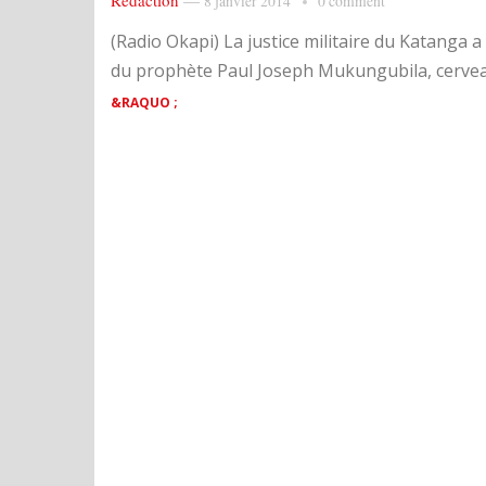
Rédaction
—
8 janvier 2014
0 comment
(Radio Okapi) La justice militaire du Katanga
du prophète Paul Joseph Mukungubila, cerveau
&RAQUO ;