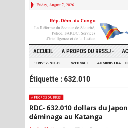
Friday, August 7, 2026
Rép. Dém. du Congo
La Réforme du Secteur de Sécurité,
Police, FARDC, Services
d’intelligence et de la Justice
ACCUEIL
A PROPOS DU RRSSJ
AC
ECRIVEZ-NOUS !
WEBMAIL
ADMINISTRATI
Étiquette :
632.010
A PROPOS DU RRSSJ
RDC- 632.010 dollars du Japo
déminage au Katanga