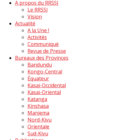
A propos du RRSSJ
Le RRSSJ
Vision
Actualité
A la Une !
Activités
Communiqué
Revue de Presse
Bureaux des Provinces
Bandundu
Kongo-Central
Équateur
Kasaï-Occidental
Kasaï-Oriental
Katanga
Kinshasa
Maniema
Nord-Kivu
Orientale
Sud-Kivu