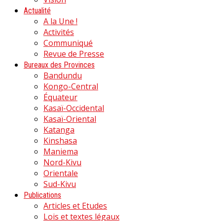
Actualité
A la Une !
Activités
Communiqué
Revue de Presse
Bureaux des Provinces
Bandundu
Kongo-Central
Équateur
Kasaï-Occidental
Kasaï-Oriental
Katanga
Kinshasa
Maniema
Nord-Kivu
Orientale
Sud-Kivu
Publications
Articles et Etudes
Lois et textes légaux