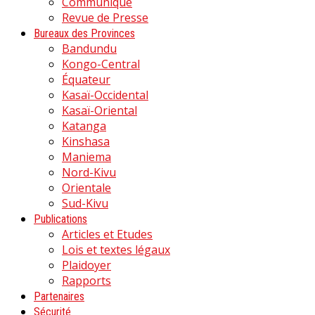
Communiqué
Revue de Presse
Bureaux des Provinces
Bandundu
Kongo-Central
Équateur
Kasaï-Occidental
Kasaï-Oriental
Katanga
Kinshasa
Maniema
Nord-Kivu
Orientale
Sud-Kivu
Publications
Articles et Etudes
Lois et textes légaux
Plaidoyer
Rapports
Partenaires
Sécurité