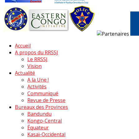
Accueil
A propos du RRSSJ
Le RRSSJ
Vision
Actualité
A la Une !
Activités
Communiqué
Revue de Presse
Bureaux des Provinces
Bandundu
Kongo-Central
Équateur
Kasaï-Occidental