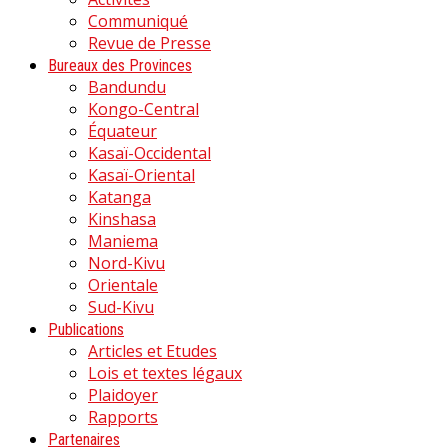
Communiqué
Revue de Presse
Bureaux des Provinces
Bandundu
Kongo-Central
Équateur
Kasaï-Occidental
Kasaï-Oriental
Katanga
Kinshasa
Maniema
Nord-Kivu
Orientale
Sud-Kivu
Publications
Articles et Etudes
Lois et textes légaux
Plaidoyer
Rapports
Partenaires