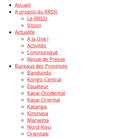
Accueil
A propos du RRSSJ
Le RRSSJ
Vision
Actualité
A la Une !
Activités
Communiqué
Revue de Presse
Bureaux des Provinces
Bandundu
Kongo-Central
Équateur
Kasaï-Occidental
Kasaï-Oriental
Katanga
Kinshasa
Maniema
Nord-Kivu
Orientale