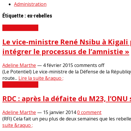
Administration
Étiquette :
ex-rebelles
Revue de Presse
Le vice-ministre René Nsibu à Kigali
intégrer le processus de l’amnistie »
Adeline Marthe
—
4 février 2015
comments off
(Le Potentiel) Le vice-ministre de la Défense de la Répub
route...
Lire la suite &raquo ;
Revue de Presse
RDC : après la défaite du M23, l’ONU 
Adeline Marthe
—
15 janvier 2014
0 comment
(RFI) Cela fait un peu plus de deux semaines que les rebel
suite &raquo ;