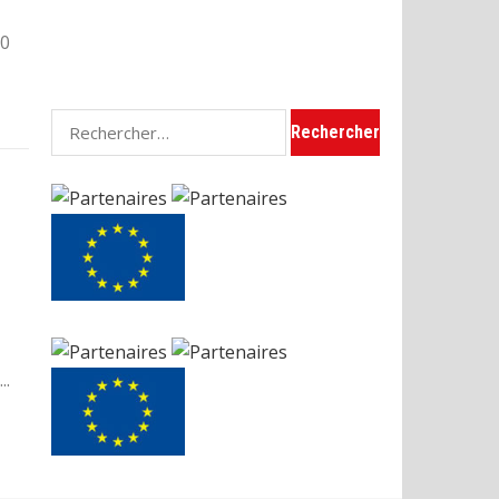
30
Rechercher :
s
..