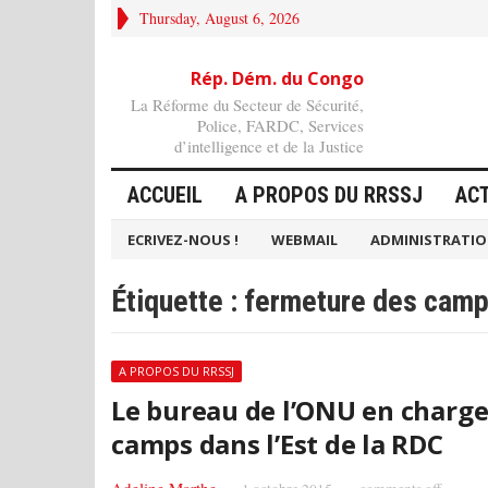
Thursday, August 6, 2026
Rép. Dém. du Congo
La Réforme du Secteur de Sécurité,
Police, FARDC, Services
d’intelligence et de la Justice
ACCUEIL
A PROPOS DU RRSSJ
AC
ECRIVEZ-NOUS !
WEBMAIL
ADMINISTRATI
Étiquette :
fermeture des cam
A PROPOS DU RRSSJ
Le bureau de l’ONU en charge
camps dans l’Est de la RDC