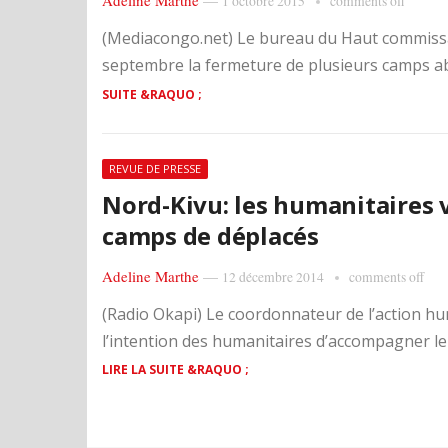
Adeline Marthe
—
1 octobre 2015
comments off
(Mediacongo.net) Le bureau du Haut commissa
septembre la fermeture de plusieurs camps ab
SUITE &RAQUO ;
REVUE DE PRESSE
Nord-Kivu: les humanitaires
camps de déplacés
Adeline Marthe
—
12 décembre 2014
comments off
(Radio Okapi) Le coordonnateur de l’action h
l’intention des humanitaires d’accompagner le 
LIRE LA SUITE &RAQUO ;