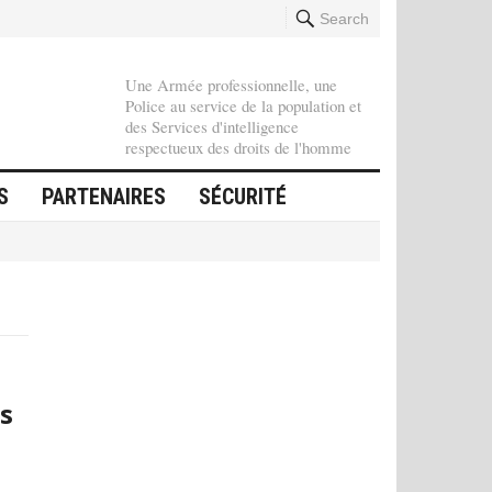
Search
Une Armée professionnelle, une
Police au service de la population et
des Services d'intelligence
respectueux des droits de l'homme
S
PARTENAIRES
SÉCURITÉ
s