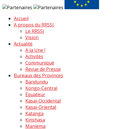
Accueil
A propos du RRSSJ
Le RRSSJ
Vision
Actualité
A la Une !
Activités
Communiqué
Revue de Presse
Bureaux des Provinces
Bandundu
Kongo-Central
Équateur
Kasaï-Occidental
Kasaï-Oriental
Katanga
Kinshasa
Maniema