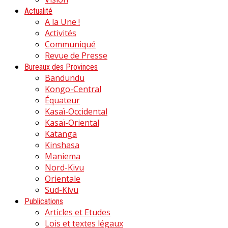
Actualité
A la Une !
Activités
Communiqué
Revue de Presse
Bureaux des Provinces
Bandundu
Kongo-Central
Équateur
Kasaï-Occidental
Kasaï-Oriental
Katanga
Kinshasa
Maniema
Nord-Kivu
Orientale
Sud-Kivu
Publications
Articles et Etudes
Lois et textes légaux