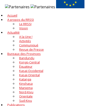
Accueil
A propos du RRSSJ
Le RRSSJ
Vision
Actualité
A la Une !
Activités
Communiqué
Revue de Presse
Bureaux des Provinces
Bandundu
Kongo-Central
Équateur
Kasaï-Occidental
Kasaï-Oriental
Katanga
Kinshasa
Maniema
Nord-Kivu
Orientale
Sud-Kivu
Publications