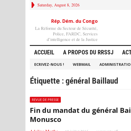
Saturday, August 8, 2026
Rép. Dém. du Congo
La Réforme du Secteur de Sécurité,
Police, FARDC, Services
d’intelligence et de la Justice
ACCUEIL
A PROPOS DU RRSSJ
AC
ECRIVEZ-NOUS !
WEBMAIL
ADMINISTRATI
Étiquette :
général Baillaud
REVUE DE PRESSE
Fin du mandat du général Bail
Monusco