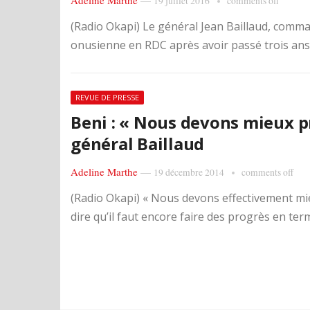
Adeline Marthe
—
19 juillet 2016
comments off
(Radio Okapi) Le général Jean Baillaud, comman
onusienne en RDC après avoir passé trois ans à
REVUE DE PRESSE
Beni : « Nous devons mieux pr
général Baillaud
Adeline Marthe
—
19 décembre 2014
comments off
(Radio Okapi) « Nous devons effectivement mieu
dire qu’il faut encore faire des progrès en ter