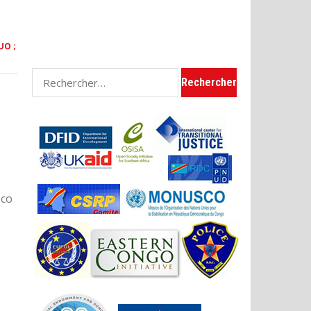
UO ;
Rechercher :
sco