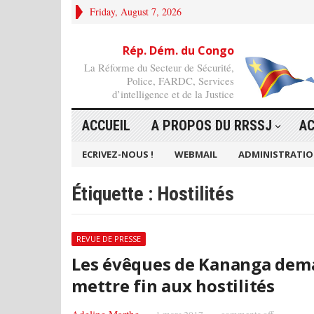
Friday, August 7, 2026
Rép. Dém. du Congo
La Réforme du Secteur de Sécurité,
Police, FARDC, Services
d’intelligence et de la Justice
ACCUEIL
A PROPOS DU RRSSJ
AC
ECRIVEZ-NOUS !
WEBMAIL
ADMINISTRATI
Étiquette :
Hostilités
REVUE DE PRESSE
Les évêques de Kananga dem
mettre fin aux hostilités