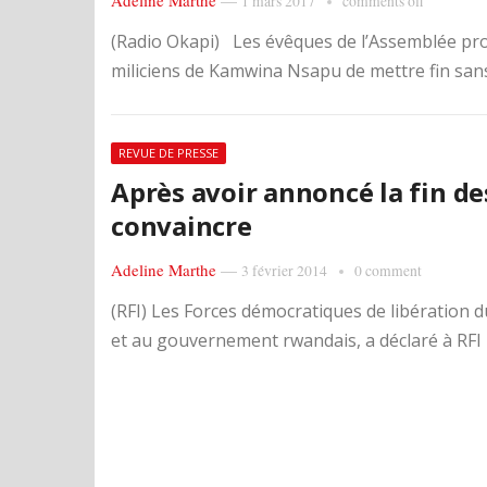
Adeline Marthe
—
1 mars 2017
comments off
(Radio Okapi) Les évêques de l’Assemblée pr
miliciens de Kamwina Nsapu de mettre fin sans 
REVUE DE PRESSE
Après avoir annoncé la fin des
convaincre
Adeline Marthe
—
3 février 2014
0 comment
(RFI) Les Forces démocratiques de libération 
et au gouvernement rwandais, a déclaré à RFI le