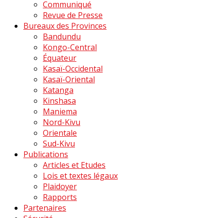
Communiqué
Revue de Presse
Bureaux des Provinces
Bandundu
Kongo-Central
Équateur
Kasaï-Occidental
Kasaï-Oriental
Katanga
Kinshasa
Maniema
Nord-Kivu
Orientale
Sud-Kivu
Publications
Articles et Etudes
Lois et textes légaux
Plaidoyer
Rapports
Partenaires