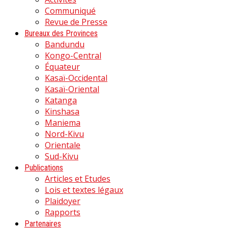
Communiqué
Revue de Presse
Bureaux des Provinces
Bandundu
Kongo-Central
Équateur
Kasaï-Occidental
Kasaï-Oriental
Katanga
Kinshasa
Maniema
Nord-Kivu
Orientale
Sud-Kivu
Publications
Articles et Etudes
Lois et textes légaux
Plaidoyer
Rapports
Partenaires