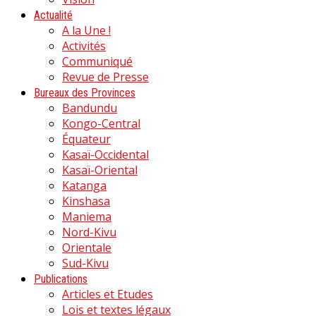
Actualité
A la Une !
Activités
Communiqué
Revue de Presse
Bureaux des Provinces
Bandundu
Kongo-Central
Équateur
Kasaï-Occidental
Kasaï-Oriental
Katanga
Kinshasa
Maniema
Nord-Kivu
Orientale
Sud-Kivu
Publications
Articles et Etudes
Lois et textes légaux