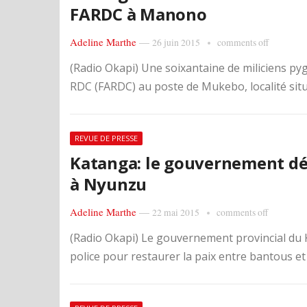
FARDC à Manono
Adeline Marthe
—
26 juin 2015
comments off
(Radio Okapi) Une soixantaine de miliciens py
RDC (FARDC) au poste de Mukebo, localité situ
REVUE DE PRESSE
Katanga: le gouvernement déci
à Nyunzu
Adeline Marthe
—
22 mai 2015
comments off
(Radio Okapi) Le gouvernement provincial du Ka
police pour restaurer la paix entre bantous et 