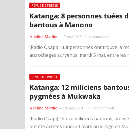
REVUE DE PRESSE
Katanga: 8 personnes tuées 
bantous à Manono
Adeline Marthe
—
7 mai 2015
comments off
(Radio Okapi) Huit personnes ont trouvé la mo
accrochages survenus, mardi 5 mai, entre les 
REVUE DE PRESSE
Katanga: 12 miliciens bantous
pygmées à Mukwaka
Adeline Marthe
—
26 mars 2015
comments off
(Radio Okapi) Douze miliciens bantous, accu
ont été arrêtés lundi 23 mars au village de M