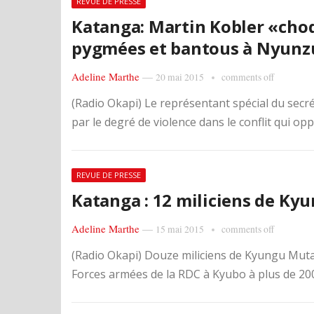
REVUE DE PRESSE
Katanga: Martin Kobler «choq
pygmées et bantous à Nyunz
Adeline Marthe
—
20 mai 2015
comments off
(Radio Okapi) Le représentant spécial du secré
par le degré de violence dans le conflit qui o
REVUE DE PRESSE
Katanga : 12 miliciens de K
Adeline Marthe
—
15 mai 2015
comments off
(Radio Okapi) Douze miliciens de Kyungu Muta
Forces armées de la RDC à Kyubo à plus de 200