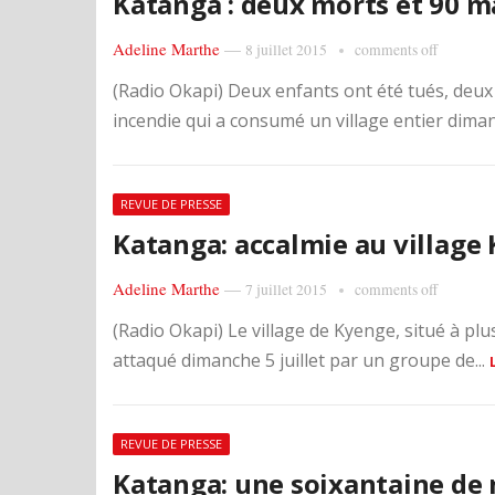
Katanga : deux morts et 90 
Adeline Marthe
—
8 juillet 2015
comments off
(Radio Okapi) Deux enfants ont été tués, deux
incendie qui a consumé un village entier dimanc
REVUE DE PRESSE
Katanga: accalmie au village
Adeline Marthe
—
7 juillet 2015
comments off
(Radio Okapi) Le village de Kyenge, situé à pl
attaqué dimanche 5 juillet par un groupe de...
REVUE DE PRESSE
Katanga: une soixantaine de 