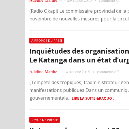
Adeline Marthe
—
4 novembre 2015
comments off
(Radio Okapi) Le commissaire provincial de la
novembre de nouvelles mesures pour la circulati
A PROPOS DU RRSSJ
Inquiétudes des organisations 
Le Katanga dans un état d’urg
Adeline Marthe
—
14 octobre 2015
comments off
(Tempête des tropiques) L’administrateur géné
manifestations publiques Dans un communiqué 
gouvernementale...
LIRE LA SUITE &RAQUO ;
REVUE DE PRESSE