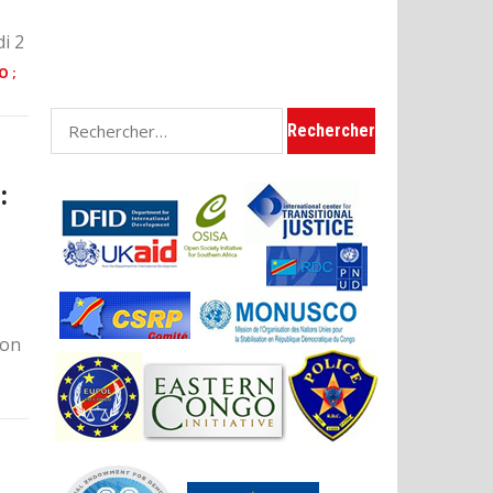
i 2
O ;
Rechercher :
:
non