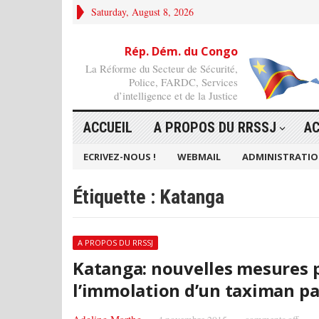
Saturday, August 8, 2026
Rép. Dém. du Congo
La Réforme du Secteur de Sécurité,
Police, FARDC, Services
d’intelligence et de la Justice
ACCUEIL
A PROPOS DU RRSSJ
AC
ECRIVEZ-NOUS !
WEBMAIL
ADMINISTRATI
Étiquette :
Katanga
A PROPOS DU RRSSJ
Katanga: nouvelles mesures p
l’immolation d’un taximan pa