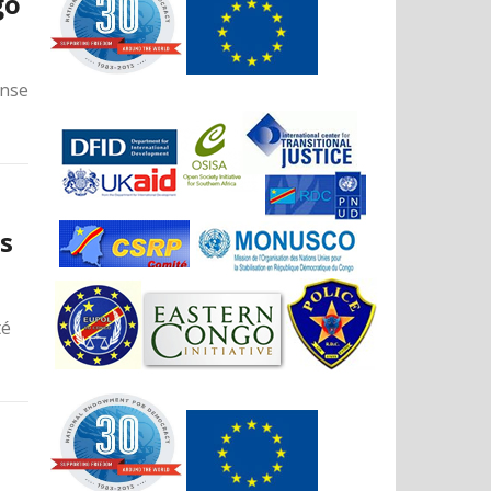
go
ense
s
té