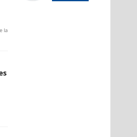
e la
es