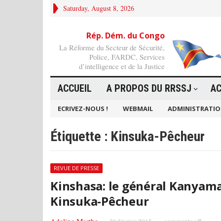
Saturday, August 8, 2026
Rép. Dém. du Congo
La Réforme du Secteur de Sécurité,
Police, FARDC, Services
d’intelligence et de la Justice
ACCUEIL
A PROPOS DU RRSSJ
AC
ECRIVEZ-NOUS !
WEBMAIL
ADMINISTRATI
Étiquette :
Kinsuka-Pêcheur
REVUE DE PRESSE
Kinshasa: le général Kanyama 
Kinsuka-Pêcheur