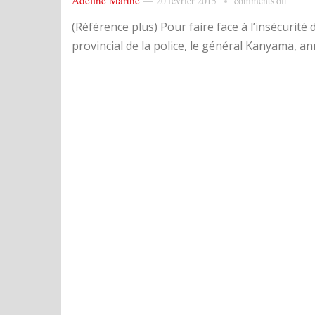
Adeline Marthe
—
20 février 2015
comments off
(Référence plus) Pour faire face à l’insécurit
provincial de la police, le général Kanyama, an