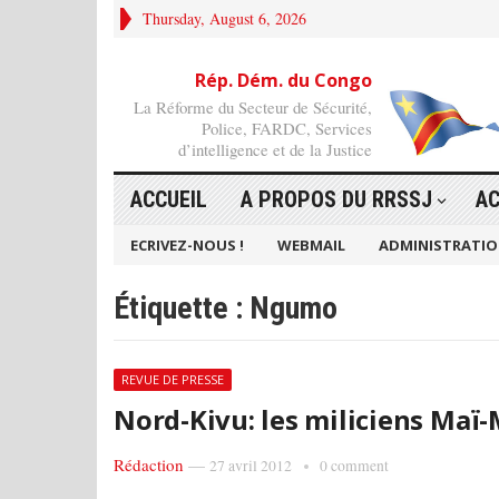
Thursday, August 6, 2026
Rép. Dém. du Congo
La Réforme du Secteur de Sécurité,
Police, FARDC, Services
d’intelligence et de la Justice
ACCUEIL
A PROPOS DU RRSSJ
AC
ECRIVEZ-NOUS !
WEBMAIL
ADMINISTRATI
Étiquette :
Ngumo
REVUE DE PRESSE
Nord-Kivu: les miliciens Maï
Rédaction
—
27 avril 2012
0 comment