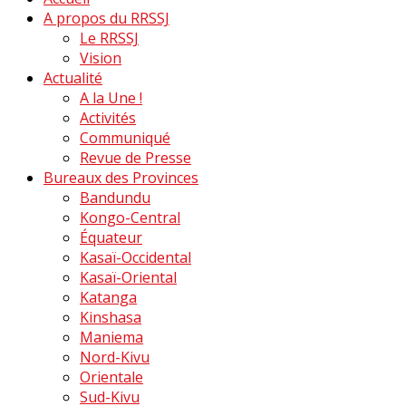
A propos du RRSSJ
Le RRSSJ
Vision
Actualité
A la Une !
Activités
Communiqué
Revue de Presse
Bureaux des Provinces
Bandundu
Kongo-Central
Équateur
Kasaï-Occidental
Kasaï-Oriental
Katanga
Kinshasa
Maniema
Nord-Kivu
Orientale
Sud-Kivu