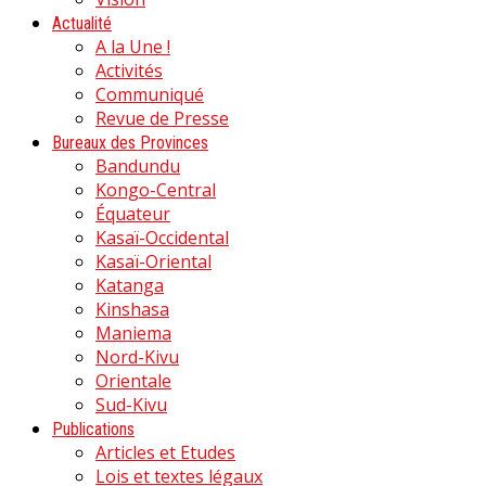
Actualité
A la Une !
Activités
Communiqué
Revue de Presse
Bureaux des Provinces
Bandundu
Kongo-Central
Équateur
Kasaï-Occidental
Kasaï-Oriental
Katanga
Kinshasa
Maniema
Nord-Kivu
Orientale
Sud-Kivu
Publications
Articles et Etudes
Lois et textes légaux