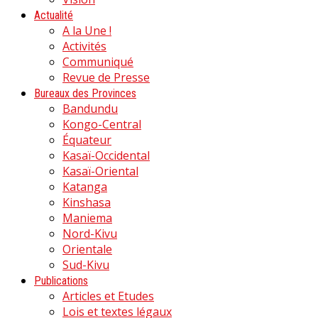
Actualité
A la Une !
Activités
Communiqué
Revue de Presse
Bureaux des Provinces
Bandundu
Kongo-Central
Équateur
Kasaï-Occidental
Kasaï-Oriental
Katanga
Kinshasa
Maniema
Nord-Kivu
Orientale
Sud-Kivu
Publications
Articles et Etudes
Lois et textes légaux