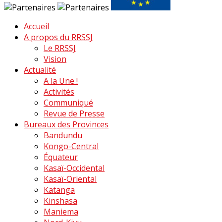
Accueil
A propos du RRSSJ
Le RRSSJ
Vision
Actualité
A la Une !
Activités
Communiqué
Revue de Presse
Bureaux des Provinces
Bandundu
Kongo-Central
Équateur
Kasaï-Occidental
Kasaï-Oriental
Katanga
Kinshasa
Maniema