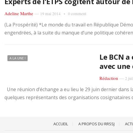
Experts de l’ETPS cogitent autour de
Adeline Marthe
—
19 mai 2014
0 comment
(La Prospérité) *Le monde du travail en République Démoc
engendrées, à la suite du manque d’une politique cohérente
Le BCN a 
A LA UNE !
avec une 
Rédaction
—
2 jui
Une réunion d’échange a eu lieu le 29 juin dernier dans l
quelques représentants des organisations cosignataires du
ACCUEIL
A PROPOS DU RRSSJ
ACT