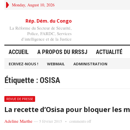
Monday, August 10, 2026
Rép. Dém. du Congo
La Réforme du Secteur de Sécurité,
Police, FARDC, Services
d’intelligence et de la Justice
ACCUEIL
A PROPOS DU RRSSJ
ACTUALITÉ
ECRIVEZ-NOUS !
WEBMAIL
ADMINISTRATION
Étiquette :
OSISA
REVUE DE PRESSE
La recette d’Osisa pour bloquer les 
Adeline Marthe
—
5 février 2015
comments off