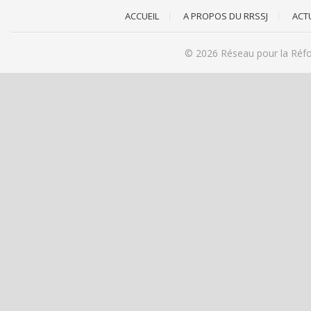
ACCUEIL
A PROPOS DU RRSSJ
ACT
© 2026
Réseau pour la Réfo