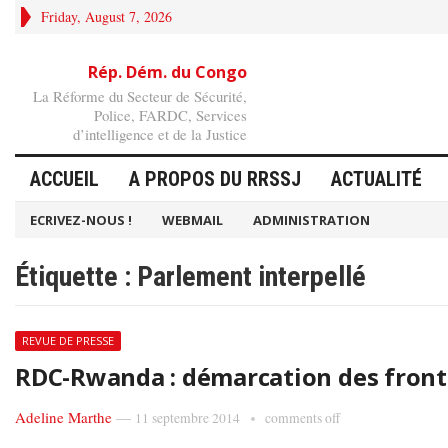
Friday, August 7, 2026
Rép. Dém. du Congo
La Réforme du Secteur de Sécurité,
Police, FARDC, Services
d’intelligence et de la Justice
ACCUEIL
A PROPOS DU RRSSJ
ACTUALITÉ
ECRIVEZ-NOUS !
WEBMAIL
ADMINISTRATION
Étiquette :
Parlement interpellé
REVUE DE PRESSE
RDC-Rwanda : démarcation des frontiè
Adeline Marthe
—
11 septembre 2014
comments off